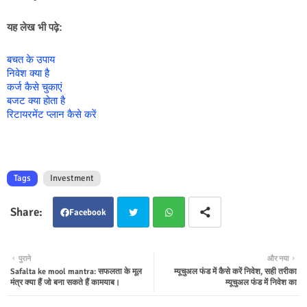
यह लेख भी पढ़े:
बचत के उपाय
निवेश क्या है
कर्ज कैसे चुकाएं
बजट क्या होता है
रिटायरमेंट प्लान कैसे करें
Tags
Investment
Facebook
Twit
Wha
पुराने
और नया
Safalta ke mool mantra: सफलता के मूल
म्यूचुअल फंड में कैसे करें निवेश, सही तरीका
ter
tsap
मंत्र क्या हैं जो बना सकते हैं कामयाब।
म्यूचुअल फंड में निवेश का
p